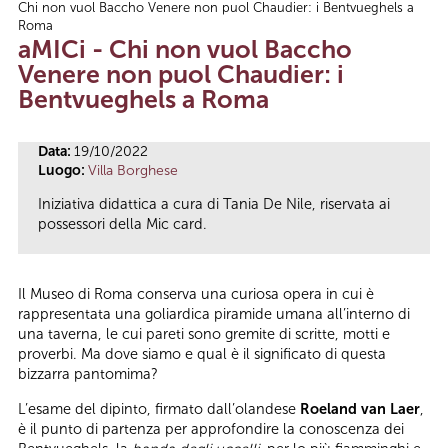
Chi non vuol Baccho Venere non puol Chaudier: i Bentvueghels a
Tu sei qui
Roma
aMICi - Chi non vuol Baccho
Venere non puol Chaudier: i
Bentvueghels a Roma
Data:
19/10/2022
Luogo:
Villa Borghese
Iniziativa didattica a cura di Tania De Nile, riservata ai
possessori della Mic card.
Il Museo di Roma conserva una curiosa opera in cui è
rappresentata una goliardica piramide umana all’interno di
una taverna, le cui pareti sono gremite di scritte, motti e
proverbi. Ma dove siamo e qual è il significato di questa
bizzarra pantomima?
L’esame del dipinto, firmato dall’olandese
Roeland van Laer
,
è il punto di partenza per approfondire la conoscenza dei