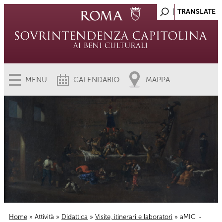
MENU
CALENDARIO
MAPPA
Home
»
Attività
»
Didattica
»
Visite, itinerari e laboratori
» aMICi -