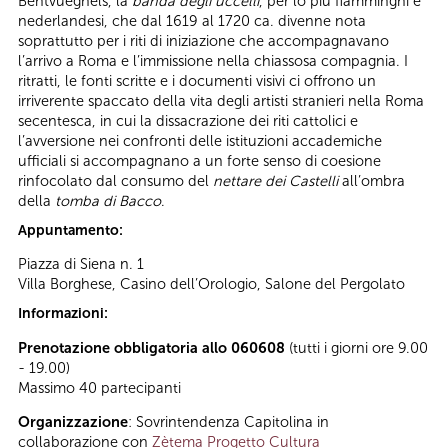
Bentvueghels, la
banda degli uccelli
, per lo più fiamminghi e
nederlandesi, che dal 1619 al 1720 ca. divenne nota
soprattutto per i riti di iniziazione che accompagnavano
l’arrivo a Roma e l’immissione nella chiassosa compagnia. I
ritratti, le fonti scritte e i documenti visivi ci offrono un
irriverente spaccato della vita degli artisti stranieri nella Roma
secentesca, in cui la dissacrazione dei riti cattolici e
l’avversione nei confronti delle istituzioni accademiche
ufficiali si accompagnano a un forte senso di coesione
rinfocolato dal consumo del
nettare dei Castelli
all’ombra
della
tomba di Bacco
.
Appuntamento:
Piazza di Siena n. 1
Villa Borghese, Casino dell’Orologio, Salone del Pergolato
Informazioni:
Prenotazione obbligatoria allo 060608
(tutti i giorni ore 9.00
- 19.00)
Massimo 40 partecipanti
Organizzazione
: Sovrintendenza Capitolina in
collaborazione con
Zètema Progetto Cultura