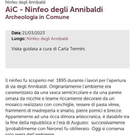
Ninfeo degli Annibaldi
Tu sei qui
AiC - Ninfeo degli Annibaldi
Archeologia in Comune
Data:
21/03/2023
Luogo:
Ninfeo degli Annibaldi
Visita guidata a cura di Carla Termini.
Il ninfeo fu scoperto nel 1895 durante i lavori per l'apertura
di via degli Annibaldi. Originariamente l’ambiente era
caratterizzato da una vasca semicircolare e da una parete
ornata da nicchie e lesene riccamente decorate da un
mosaico realizzato con conchiglie, tessere di pasta vitrea,
frammenti di madreperla e smalto, pietre pomici e brecce.
Appartenente ad una ricca dimora aristocratica, è databile tra
la fine della repubblica e l'età di Augusto: successivamente
(probabilmente con Nerone) fu obliterato. Oggi si conserva
solo metà dell’ambiente.