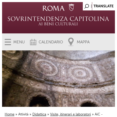
MENU
CALENDARIO
MAPPA
Home
»
Attività
»
Didattica
»
Visite, itinerari e laboratori
» AiC -