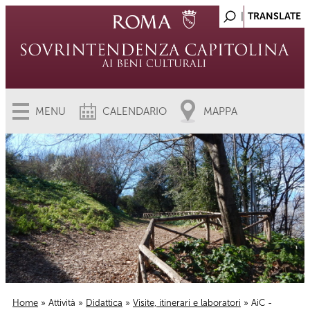
MENU
CALENDARIO
MAPPA
Home
»
Attività
»
Didattica
»
Visite, itinerari e laboratori
» AiC -