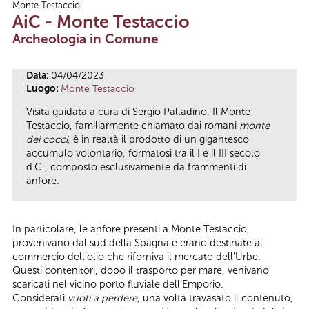
Monte Testaccio
Tu sei qui
AiC - Monte Testaccio
Archeologia in Comune
Data:
04/04/2023
Luogo:
Monte Testaccio
Visita guidata a cura di Sergio Palladino. Il Monte
Testaccio, familiarmente chiamato dai romani
monte
dei cocci
, è in realtà il prodotto di un gigantesco
accumulo volontario, formatosi tra il I e il III secolo
d.C., composto esclusivamente da frammenti di
anfore.
In particolare, le anfore presenti a Monte Testaccio,
provenivano dal sud della Spagna e erano destinate al
commercio dell’olio che riforniva il mercato dell’Urbe.
Questi contenitori, dopo il trasporto per mare, venivano
scaricati nel vicino porto fluviale dell’Emporio.
Considerati
vuoti a perdere
, una volta travasato il contenuto,