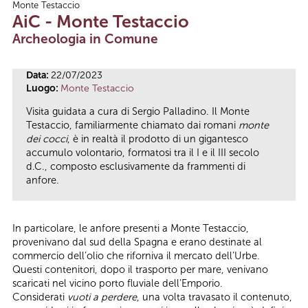
Monte Testaccio
Tu sei qui
AiC - Monte Testaccio
Archeologia in Comune
Data:
22/07/2023
Luogo:
Monte Testaccio
Visita guidata a cura di Sergio Palladino. Il Monte
Testaccio, familiarmente chiamato dai romani
monte
dei cocci
, è in realtà il prodotto di un gigantesco
accumulo volontario, formatosi tra il I e il III secolo
d.C., composto esclusivamente da frammenti di
anfore.
In particolare, le anfore presenti a Monte Testaccio,
provenivano dal sud della Spagna e erano destinate al
commercio dell’olio che riforniva il mercato dell’Urbe.
Questi contenitori, dopo il trasporto per mare, venivano
scaricati nel vicino porto fluviale dell’Emporio.
Considerati
vuoti a perdere
, una volta travasato il contenuto,