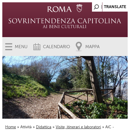
MENU
CALENDARIO
MAPPA
Home
»
Attività
»
Didattica
»
Visite, itinerari e laboratori
» AiC -