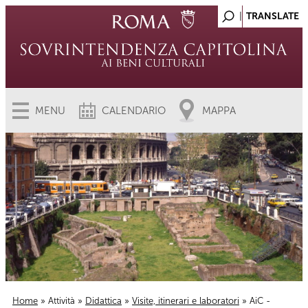
MENU
CALENDARIO
MAPPA
Home
»
Attività
»
Didattica
»
Visite, itinerari e laboratori
» AiC -