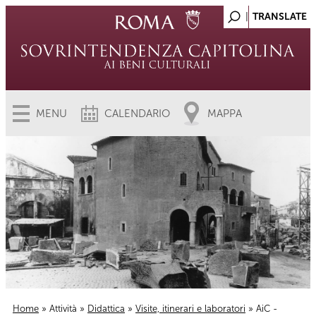
MENU
CALENDARIO
MAPPA
Home
»
Attività
»
Didattica
»
Visite, itinerari e laboratori
» AiC -