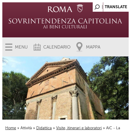
MENU
CALENDARIO
MAPPA
Home
»
Attività
»
Didattica
»
Visite, itinerari e laboratori
» AiC - La