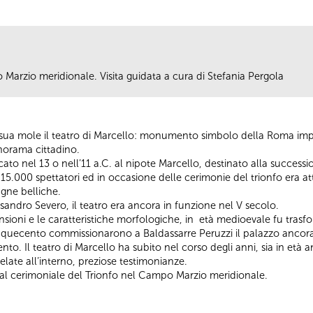
 Marzio meridionale. Visita guidata a cura di Stefania Pergola
a sua mole il teatro di Marcello: monumento simbolo della Roma impe
norama cittadino.
icato nel 13 o nell’11 a.C. al nipote Marcello, destinato alla succ
15.000 spettatori ed in occasione delle cerimonie del trionfo era att
agne belliche.
andro Severo, il teatro era ancora in funzione nel V secolo.
sioni e le caratteristiche morfologiche, in età medioevale fu trasfo
Cinquecento commissionarono a Baldassarre Peruzzi il palazzo ancora 
ecento. Il teatro di Marcello ha subito nel corso degli anni, sia in et
elate all’interno, preziose testimonianze.
al cerimoniale del Trionfo nel Campo Marzio meridionale.