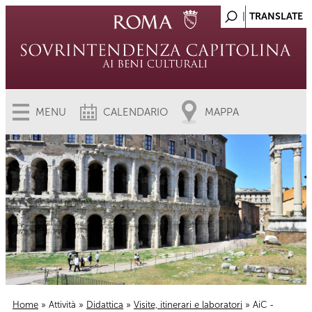
MENU
CALENDARIO
MAPPA
Home
»
Attività
»
Didattica
»
Visite, itinerari e laboratori
» AiC -