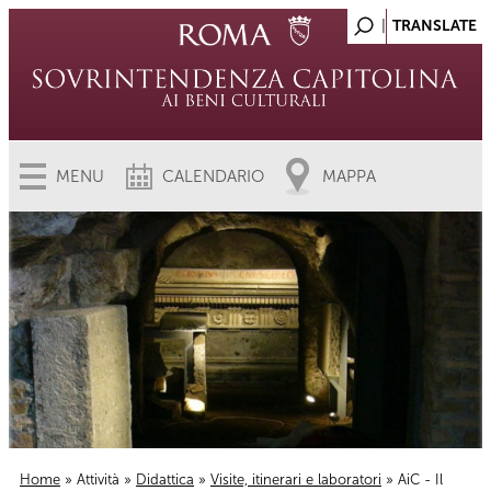
MENU
CALENDARIO
MAPPA
Home
»
Attività
»
Didattica
»
Visite, itinerari e laboratori
» AiC - Il