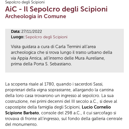
Sepolcro degli Scipioni
Tu sei qui
AiC - Il Sepolcro degli Scipioni
Archeologia in Comune
Data:
27/11/2022
Luogo:
Sepolcro degli Scipioni
Visita guidata a cura di Carla Termini all’area
archeologica che si trova lungo il tratto urbano della
via Appia Antica, all’interno delle Mura Aureliane,
prima della Porta S. Sebastiano.
La scoperta risale al 1780, quando i sacerdoti Sassi,
proprietari della vigna soprastante, allargando la cantina
della loro casa trovarono un ingresso al sepolcro. La sua
costruzione, nei primi decenni del III secolo a.C., si deve al
capostipite della famiglia degli Scipioni,
Lucio Cornelio
Scipione Barbato
, console del 298 a.C., il cui sarcofago si
trovava di fronte all’ingresso, sul fondo della galleria centrale
del monumento.