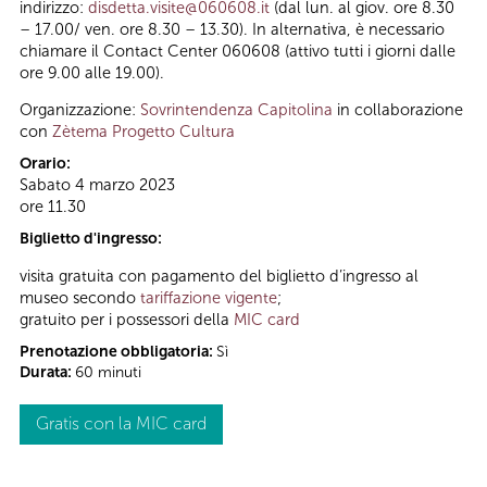
indirizzo:
disdetta.visite@060608.it
(dal lun. al giov. ore 8.30
– 17.00/ ven. ore 8.30 – 13.30). In alternativa, è necessario
chiamare il Contact Center 060608 (attivo tutti i giorni dalle
ore 9.00 alle 19.00).
Organizzazione:
Sovrintendenza Capitolina
in collaborazione
con
Zètema Progetto Cultura
Orario:
Sabato 4 marzo 2023
ore 11.30
Biglietto d'ingresso:
visita gratuita con pagamento del biglietto d’ingresso al
museo secondo
tariffazione vigente
;
gratuito per i possessori della
MIC card
Prenotazione obbligatoria:
Sì
Durata:
60 minuti
Gratis con la MIC card