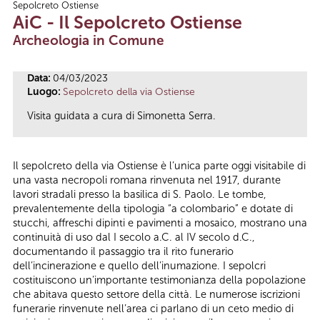
Sepolcreto Ostiense
Tu sei qui
AiC - Il Sepolcreto Ostiense
Archeologia in Comune
Data:
04/03/2023
Luogo:
Sepolcreto della via Ostiense
Visita guidata a cura di Simonetta Serra.
Il sepolcreto della via Ostiense è l’unica parte oggi visitabile di
una vasta necropoli romana rinvenuta nel 1917, durante
lavori stradali presso la basilica di S. Paolo. Le tombe,
prevalentemente della tipologia “a colombario” e dotate di
stucchi, affreschi dipinti e pavimenti a mosaico, mostrano una
continuità di uso dal I secolo a.C. al IV secolo d.C.,
documentando il passaggio tra il rito funerario
dell’incinerazione e quello dell’inumazione. I sepolcri
costituiscono un’importante testimonianza della popolazione
che abitava questo settore della città. Le numerose iscrizioni
funerarie rinvenute nell’area ci parlano di un ceto medio di