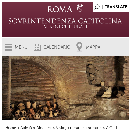
MENU
CALENDARIO
MAPPA
Home
»
Attività
»
Didattica
»
Visite, itinerari e laboratori
» AiC - Il