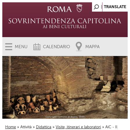
MENU
CALENDARIO
MAPPA
Home
»
Attività
»
Didattica
»
Visite, itinerari e laboratori
» AiC - Il