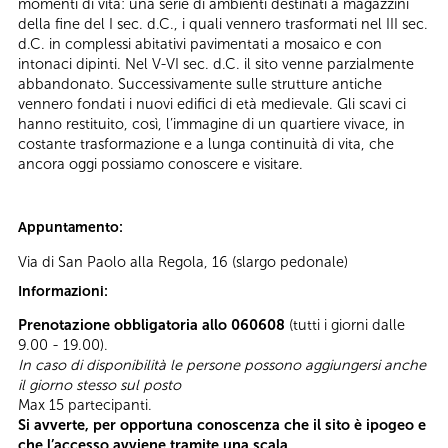
momenti di vita: una serie di ambienti destinati a magazzini
della fine del I sec. d.C., i quali vennero trasformati nel III sec.
d.C. in complessi abitativi pavimentati a mosaico e con
intonaci dipinti. Nel V-VI sec. d.C. il sito venne parzialmente
abbandonato. Successivamente sulle strutture antiche
vennero fondati i nuovi edifici di età medievale. Gli scavi ci
hanno restituito, così, l’immagine di un quartiere vivace, in
costante trasformazione e a lunga continuità di vita, che
ancora oggi possiamo conoscere e visitare.
Appuntamento:
Via di San Paolo alla Regola, 16 (slargo pedonale)
Informazioni:
Prenotazione obbligatoria allo 060608
(tutti i giorni dalle
9.00 - 19.00).
In caso di disponibilità le persone possono aggiungersi anche
il giorno stesso sul posto
Max 15 partecipanti.
Si avverte, per opportuna conoscenza che il sito è ipogeo e
che l’accesso avviene tramite una scala.