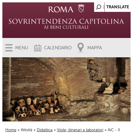
MENU
CALENDARIO
MAPPA
Home
»
Attività
»
Didattica
»
Visite, itinerari e laboratori
» AiC - Il