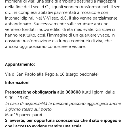
momenti di vita: una serie di ambienti destinati a magazzini
della fine del I sec. d.C., i quali vennero trasformati nel III sec.
d.C. in complessi abitativi pavimentati a mosaico e con
intonaci dipinti. Nel V-VI sec. d.C. il sito venne parzialmente
abbandonato. Successivamente sulle strutture antiche
vennero fondati i nuovi edifici di età medievale. Gli scavi ci
hanno restituito, così, l’immagine di un quartiere vivace, in
costante trasformazione e a lunga continuità di vita, che
ancora oggi possiamo conoscere e visitare.
Appuntamento:
Via di San Paolo alla Regola, 16 (slargo pedonale)
Informazioni:
Prenotazione obbligatoria allo 060608
(tutti i giorni dalle
9.00 - 19.00).
In caso di disponibilità le persone possono aggiungersi anche
il giorno stesso sul posto
Max 15 partecipanti.
Si avverte, per opportuna conoscenza che il sito è ipogeo e
che l’accesso avviene tramite una scala.