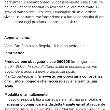
parzialmente abbandonato. Successivamente sulle strutture
antiche vennero fondati i nuovi edifici di età medievale. Gli
scavi ci hanno restituito, così, l’immagine di un quartiere
vivace, in costante trasformazione e a lunga continuità di vita,
che ancora oggi possiamo conoscere e visitare.
Appuntamento:
Via di San Paolo alla Regola, 16 (slargo pedonale)
Informazioni:
Prenotazione obbligatoria allo 060608
(tutti i giorni dalle
9.00 - 19.00).
In caso di disponibilità le persone possono
aggiungersi anche il giorno stesso sul posto
Max 15 partecipanti.
Si avverte, per opportuna conoscenza
che il sito è ipogeo e che l’accesso avviene tramite una
scala.
Modalità di annullamento
In caso di impossibilità a partecipare all’attività prenotata,
è
necessario comunicare la disdetta tramite email
al seguente
indirizzo:
disdetta.visite@060608.it
(dal lun.al giov. ore 8.30 –