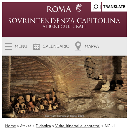
MENU
CALENDARIO
MAPPA
Home
»
Attività
»
Didattica
»
Visite, itinerari e laboratori
» AiC - Il