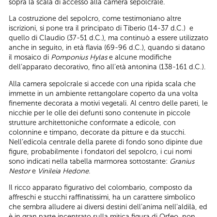
sopra la scala di accesso alla camera sepolcrale.
La costruzione del sepolcro, come testimoniano altre
iscrizioni, si pone tra il principato di Tiberio (14-37 d.C.) e
quello di Claudio (37-51 d.C.), ma continuò a essere utilizzato
anche in seguito, in età flavia (69-96 d.C.), quando si datano
il mosaico di
Pomponius Hylas
e alcune modifiche
dell’apparato decorativo, fino all’età antonina (138-161 d.C.).
Alla camera sepolcrale si accede con una ripida scala che
immette in un ambiente rettangolare coperto da una volta
finemente decorata a motivi vegetali. Al centro delle pareti, le
nicchie per le olle dei defunti sono contenute in piccole
strutture architettoniche conformate a edicole, con
colonnine e timpano, decorate da pitture e da stucchi.
Nell’edicola centrale della parete di fondo sono dipinte due
figure, probabilmente i fondatori del sepolcro, i cui nomi
sono indicati nella tabella marmorea sottostante:
Granius
Nestor
e
Vinileia Hedone
.
Il ricco apparato figurativo del colombario, composto da
affreschi e stucchi raffinatissimi, ha un carattere simbolico
che sembra alludere ai diversi destini dell’anima nell’aldilà, ed
è in gran parte incentrato sulla mitica figura di Orfeo, non