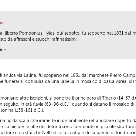
as
al liberto Pomponius Hylas, qui sepolto, fu scoperto nel 1831 dal
o da affreschi e stucchi raffinatissimi.
ino.
ell’antica via Latina, fu scoperto nel 1831 dal marchese Pietro Cam
ione funeraria, costituita da una tabella in mosaico di pasta vitrea, si 
oniano altre iscrizioni, si pone tra il principato di Tiberio (14-37 d
n seguito, in età flavia (69-96 d.C.), quando si datano il mosaico di
ntonina (138-161 d.C.).
una ripida scala che immette in un ambiente rettangolare coperto d
 le nicchie per le olle dei defunti sono contenute in piccole struttu
tture e da stucchi. Nell’edicola centrale della parete di fondo son