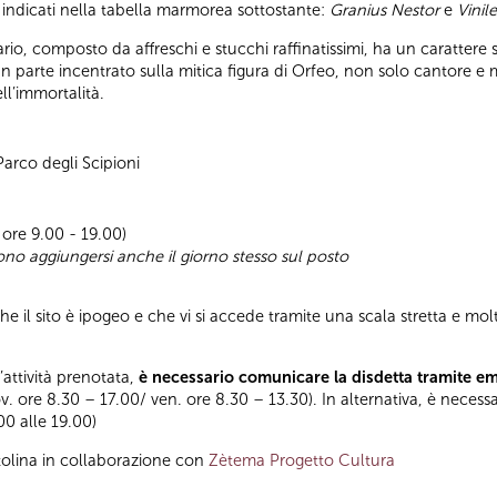
 indicati nella tabella marmorea sottostante:
Granius Nestor
e
Vinil
rio, composto da affreschi e stucchi raffinatissimi, ha un carattere 
gran parte incentrato sulla mitica figura di Orfeo, non solo cantore 
ll’immortalità.
 Parco degli Scipioni
 ore 9.00 - 19.00)
sono aggiungersi anche il giorno stesso sul posto
 il sito è ipogeo e che vi si accede tramite una scala stretta e molto
l’attività prenotata,
è necessario comunicare la disdetta tramite e
ov. ore 8.30 – 17.00/ ven. ore 8.30 – 13.30). In alternativa, è necess
.00 alle 19.00)
tolina in collaborazione con
Zètema Progetto Cultura