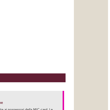
ne
te ai possessori della MIC card. Le