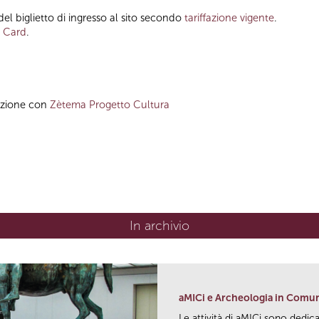
el biglietto di ingresso al sito secondo
tariffazione vigente
.
 Card
.
azione con
Zètema Progetto Cultura
In archivio
aMICi e Archeologia in Comu
Le attività di aMICi sono dedica