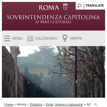
MENU
CALENDARIO
MAPPA
Home
»
Attività
»
Didattica
»
Visite, itinerari e laboratori
» AiC - Il