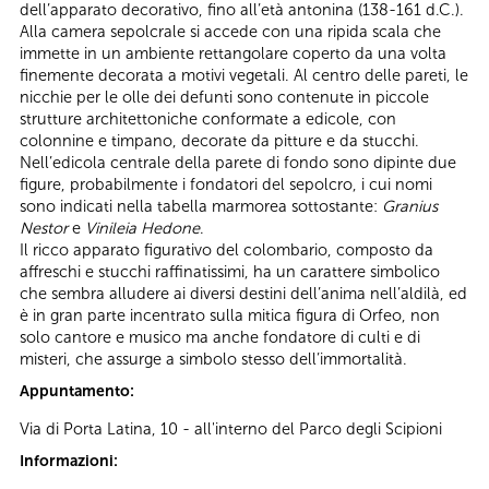
dell’apparato decorativo, fino all’età antonina (138-161 d.C.).
Alla camera sepolcrale si accede con una ripida scala che
immette in un ambiente rettangolare coperto da una volta
finemente decorata a motivi vegetali. Al centro delle pareti, le
nicchie per le olle dei defunti sono contenute in piccole
strutture architettoniche conformate a edicole, con
colonnine e timpano, decorate da pitture e da stucchi.
Nell’edicola centrale della parete di fondo sono dipinte due
figure, probabilmente i fondatori del sepolcro, i cui nomi
sono indicati nella tabella marmorea sottostante:
Granius
Nestor
e
Vinileia Hedone
.
Il ricco apparato figurativo del colombario, composto da
affreschi e stucchi raffinatissimi, ha un carattere simbolico
che sembra alludere ai diversi destini dell’anima nell’aldilà, ed
è in gran parte incentrato sulla mitica figura di Orfeo, non
solo cantore e musico ma anche fondatore di culti e di
misteri, che assurge a simbolo stesso dell’immortalità.
Appuntamento:
Via di Porta Latina, 10 - all'interno del Parco degli Scipioni
Informazioni: