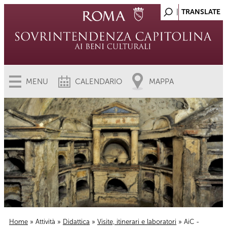
MENU
CALENDARIO
MAPPA
Home
»
Attività
»
Didattica
»
Visite, itinerari e laboratori
» AiC -