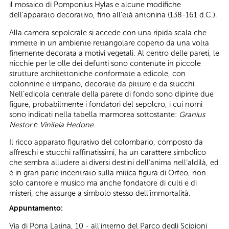
il mosaico di Pomponius Hylas e alcune modifiche
dell’apparato decorativo, fino all’età antonina (138-161 d.C.).
Alla camera sepolcrale si accede con una ripida scala che
immette in un ambiente rettangolare coperto da una volta
finemente decorata a motivi vegetali. Al centro delle pareti, le
nicchie per le olle dei defunti sono contenute in piccole
strutture architettoniche conformate a edicole, con
colonnine e timpano, decorate da pitture e da stucchi.
Nell’edicola centrale della parete di fondo sono dipinte due
figure, probabilmente i fondatori del sepolcro, i cui nomi
sono indicati nella tabella marmorea sottostante:
Granius
Nestor
e
Vinileia Hedone
.
Il ricco apparato figurativo del colombario, composto da
affreschi e stucchi raffinatissimi, ha un carattere simbolico
che sembra alludere ai diversi destini dell’anima nell’aldilà, ed
è in gran parte incentrato sulla mitica figura di Orfeo, non
solo cantore e musico ma anche fondatore di culti e di
misteri, che assurge a simbolo stesso dell’immortalità.
Appuntamento:
Via di Porta Latina, 10 - all'interno del Parco degli Scipioni