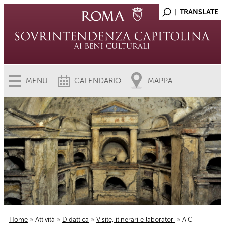
MENU
CALENDARIO
MAPPA
Home
»
Attività
»
Didattica
»
Visite, itinerari e laboratori
» AiC -