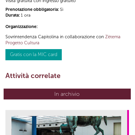
Visita gratuita con ingresso gratuito
Prenotazione obbligatoria:
Sì
Durata:
1 ora
Organizzazione:
Sovrintendenza Capitolina in collaborazione con
Zètema
Progetto Cultura
Gratis con la MIC card
Attività correlate
In archivio