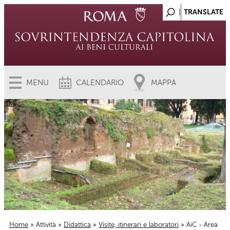
MENU
CALENDARIO
MAPPA
Home
»
Attività
»
Didattica
»
Visite, itinerari e laboratori
» AiC - Area