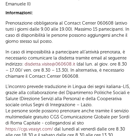
Emanuele II)
Informazioni:
Prenotazione obbligatoria al Contact Center 060608 (attivo
tutti i giorni dalle 9.00 alle 19.00). Massimo 15 partecipanti. In
caso di disponibilità le persone possono aggiungersi anche il
giorno stesso sul posto.
In caso di impossibilità a partecipare all’attività prenotata, è
necessario comunicare la disdetta tramite email al seguente
indirizzo:
disdetta.visite@060608.it
(dal lun. al giov. ore 8.30
– 17.00/ ven. ore 8.30 – 13.30). In alternativa, è necessario
chiamare il Contact Center 060608.
L’incontro prevede traduzione in Lingua dei segni italiana-LIS,
grazie alla collaborazione del Dipartimento Politiche Sociali e
Salute (Direzione Servizi alla Persona) e della Cooperativa
sociale onlus Segni di Integrazione – Lazio.
Le persone sorde possono prenotare anche tramite il servizio
multimediale gratuito CGS Comunicazione Globale per Sordi
di Roma Capitale - collegandosi al sito
https://cgs.veasyt.com/
dal lunedì al venerdì dalle ore 8.30
alle ore 18.30 e il sabato dalle ore 8.30 alle ore 13.30