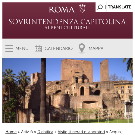
MENU
CALENDARIO
MAPPA
Home
»
Attività
»
Didattica
»
Visite, itinerari e laboratori
» Acqua,