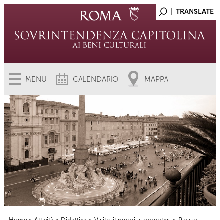
MENU
CALENDARIO
MAPPA
Home
»
Attività
»
Didattica
»
Visite, itinerari e laboratori
» Piazza