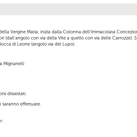
 della Vergine Maria, inizia dalla Colonna dell'Immacolata Concezione
iori (dall'angolo con via della Vite a quello con via delle Carrozze).
 Bocca di Leone (angolo via del Lupo).
a Mignanelli
si dissestati.
 saranno effettuate.
om