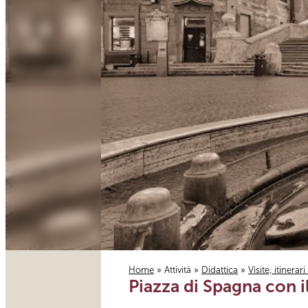
Home
»
Attività
»
Didattica
»
Visite, itinerar
Piazza di Spagna con il
Tu sei qui