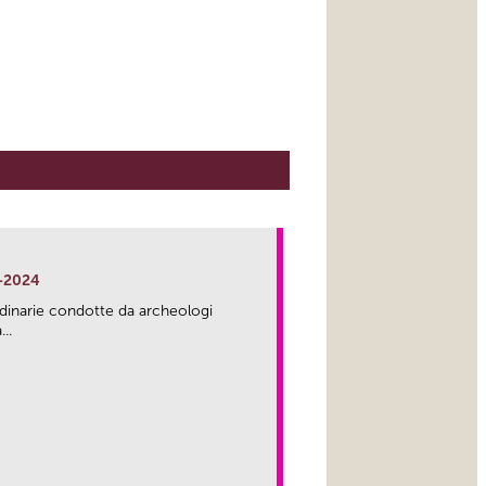
-2024
rdinarie condotte da archeologi
..
link