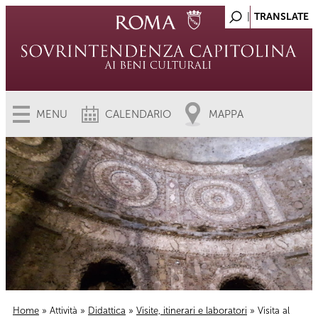
MENU
CALENDARIO
MAPPA
Home
»
Attività
»
Didattica
»
Visite, itinerari e laboratori
» Visita al