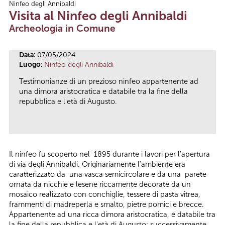
Ninfeo degli Annibaldi
Tu sei qui
Visita al Ninfeo degli Annibaldi
Archeologia in Comune
Data:
07/05/2024
Luogo:
Ninfeo degli Annibaldi
Testimonianze di un prezioso ninfeo appartenente ad
una dimora aristocratica e databile tra la fine della
repubblica e l'età di Augusto.
Il ninfeo fu scoperto nel 1895 durante i lavori per l'apertura
di via degli Annibaldi. Originariamente l’ambiente era
caratterizzato da una vasca semicircolare e da una parete
ornata da nicchie e lesene riccamente decorate da un
mosaico realizzato con conchiglie, tessere di pasta vitrea,
frammenti di madreperla e smalto, pietre pomici e brecce.
Appartenente ad una ricca dimora aristocratica, è databile tra
la fine della repubblica e l'età di Augusto: successivamente