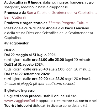
Audiocuffia
in
8 lingue
: italiano, inglese, francese, russo,
spagnolo, tedesco, cinese e giapponese
Promosso da
Roma Capitale
,
Sovrintendenza Capitolina ai
Beni Culturali
Prodotto e organizzato da
Zètema Progetto Cultura
Ideazione e cura
di
Piero Angela
e di
Paco Lanciano
e della stessa Direzione Scientifica della Sovrintendenza
Capitolina.
#viaggioneifori
Orario:
Dal 22 maggio al 31 luglio 2024
:
tutti i giorni dalle
ore 21.00 alle 23.00
(ogni 20 minuti)
Dall’1 al 31 agosto 2024
:
tutti i giorni dalle
ore 20.40 alle 23.00
(ogni 20 minuti).
Dal 1° al 22 settembre
2024
:
tutti i giorni dalle
ore 20.00 alle 22.20
(ogni 20 minuti).
In caso di pioggia gli spettacoli sono sospesi.
Biglietto d'ingresso:
I biglietti sono preacquistabili online
sul sito
www.viaggioneifori.it
oppure direttamente
sul posto
e nei
Tourist Infopoint
dislocati in diverse zone della città.