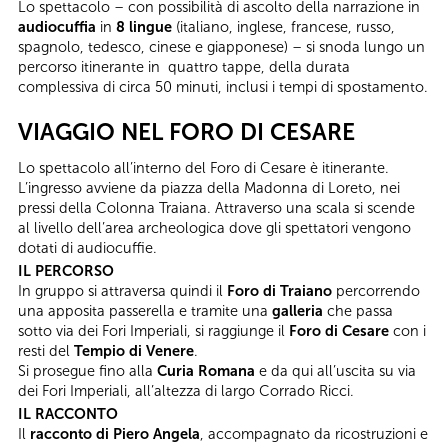
Lo spettacolo – con possibilità di ascolto della narrazione in
audiocuffia
in
8 lingue
(italiano, inglese, francese, russo,
spagnolo, tedesco, cinese e giapponese) – si snoda lungo un
percorso itinerante in quattro tappe, della durata
complessiva di circa 50 minuti, inclusi i tempi di spostamento.
VIAGGIO NEL FORO DI CESARE
Lo spettacolo all’interno del Foro di Cesare è itinerante.
L’ingresso avviene da piazza della Madonna di Loreto, nei
pressi della Colonna Traiana. Attraverso una scala si scende
al livello dell’area archeologica dove gli spettatori vengono
dotati di audiocuffie.
IL PERCORSO
In gruppo si attraversa quindi il
Foro di Traiano
percorrendo
una apposita passerella e tramite una
galleria
che passa
sotto via dei Fori Imperiali, si raggiunge il
Foro di Cesare
con i
resti del
Tempio di Venere
.
Si prosegue fino alla
Curia Romana
e da qui all’uscita su via
dei Fori Imperiali, all’altezza di largo Corrado Ricci.
IL RACCONTO
Il
racconto di Piero Angela
, accompagnato da ricostruzioni e