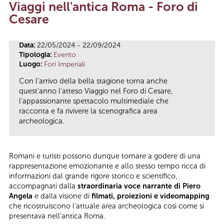
Viaggi nell'antica Roma - Foro di
Tu sei qui
Cesare
Data:
22/05/2024 - 22/09/2024
Tipologia:
Evento
Luogo:
Fori Imperiali
Con l’arrivo della bella stagione torna anche
quest’anno l’atteso Viaggio nel Foro di Cesare,
l’appassionante spettacolo multimediale che
racconta e fa rivivere la scenografica area
archeologica.
Romani e turisti possono dunque tornare a godere di una
rappresentazione emozionante e allo stesso tempo ricca di
informazioni dal grande rigore storico e scientifico,
accompagnati dalla
straordinaria
voce narrante di Piero
Angela
e dalla visione di
filmati, proiezioni
e videomapping
che ricostruiscono l’attuale area archeologica così come si
presentava nell’antica Roma.