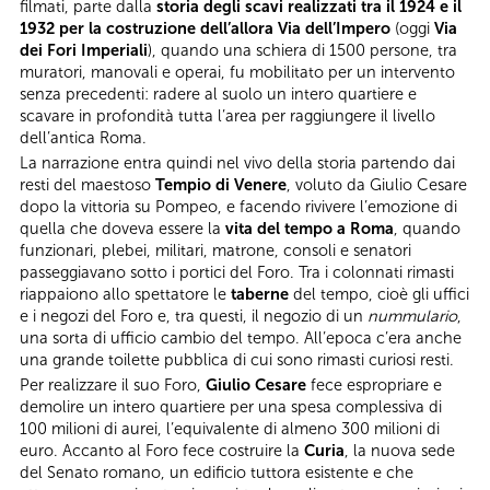
filmati, parte dalla
storia degli scavi realizzati tra il 1924 e il
1932 per la costruzione dell’allora Via dell’Impero
(oggi
Via
dei Fori Imperiali
), quando una schiera di 1500 persone, tra
muratori, manovali e operai, fu mobilitato per un intervento
senza precedenti: radere al suolo un intero quartiere e
scavare in profondità tutta l’area per raggiungere il livello
dell’antica Roma.
La narrazione entra quindi nel vivo della storia partendo dai
resti del maestoso
Tempio di Venere
, voluto da Giulio Cesare
dopo la vittoria su Pompeo, e facendo rivivere l’emozione di
quella che doveva essere la
vita del tempo a Roma
, quando
funzionari, plebei, militari, matrone, consoli e senatori
passeggiavano sotto i portici del Foro. Tra i colonnati rimasti
riappaiono allo spettatore le
taberne
del tempo, cioè gli uffici
e i negozi del Foro e, tra questi, il negozio di un
nummulario
,
una sorta di ufficio cambio del tempo. All’epoca c’era anche
una grande toilette pubblica di cui sono rimasti curiosi resti.
Per realizzare il suo Foro,
Giulio Cesare
fece espropriare e
demolire un intero quartiere per una spesa complessiva di
100 milioni di aurei, l’equivalente di almeno 300 milioni di
euro. Accanto al Foro fece costruire la
Curia
, la nuova sede
del Senato romano, un edificio tuttora esistente e che