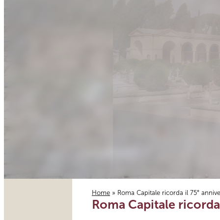
Home
» Roma Capitale ricorda il 75° anni
Roma Capitale ricorda
Tu sei qui