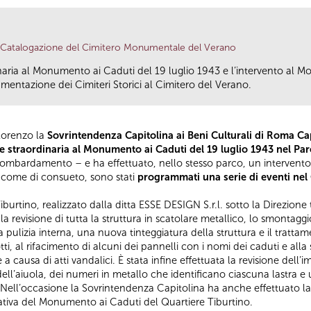
Catalogazione del Cimitero Monumentale del Verano
ria al Monumento ai Caduti del 19 luglio 1943 e l’intervento al M
mentazione dei Cimiteri Storici al Cimitero del Verano.
Lorenzo la
Sovrintendenza Capitolina ai Beni Culturali di Roma Ca
 straordinaria al Monumento ai Caduti del 19 luglio 1943 nel Par
ombardamento – e ha effettuato, nello stesso parco, un interven
, come di consueto, sono stati
programmati una serie di eventi ne
rtino, realizzato dalla ditta ESSE DESIGN S.r.l. sotto la Direzione 
 revisione di tutta la struttura in scatolare metallico, lo smontaggio e
la pulizia interna, una nuova tinteggiatura della struttura e il trattam
tti, al rifacimento di alcuni dei pannelli con i nomi dei caduti e all
usa di atti vandalici. È stata infine effettuata la revisione dell’im
o dell’aiuola, dei numeri in metallo che identificano ciascuna lastra
. Nell’occasione la Sovrintendenza Capitolina ha anche effettuato la p
ativa del Monumento ai Caduti del Quartiere Tiburtino.