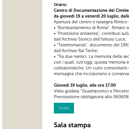
Orario:
Centro di Documentazione dei Cimiteri
da giovedì 19 a venerdì 20 luglio
, dal
Apertura del centro e rassegna filmico
• “Bombardamento di Roma”, filmato sul
• “Protezione antiaerea”, contributi sul
dall’Archivio Storico dell’Istituto Luce;
• “Testimonianze”, documento del 1983
dall’Archivio Rai Teche;
• “Tra due nemici. La memoria della s
con i quali, tutt’oggi, questa memoria è
collezionistiche. Un culto comunitario diff
montagna che incorporano e conservan
Giovedì 19 luglio, alle ore 17.00
Visita guidata “Quadriportico e Pincetto.
Prenotazione obbligatoria allo 060608
Gratis
Sala stampa