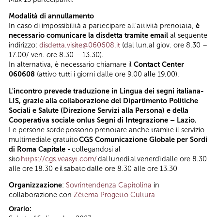
Modalità di annullamento
In caso di impossibilità a partecipare all’attività prenotata,
è
necessario comunicare la disdetta tramite email
al seguente
indirizzo:
disdetta.visite@060608.it
(dal lun.al giov. ore 8.30 –
17.00/ ven. ore 8.30 – 13.30).
In alternativa, è necessario chiamare il
Contact Center
060608
(attivo tutti i giorni dalle ore 9.00 alle 19.00).
L'incontro prevede traduzione in Lingua dei segni italiana-
LIS, grazie alla collaborazione del Dipartimento Politiche
Sociali e Salute (Direzione Servizi alla Persona) e della
Cooperativa sociale onlus Segni di Integrazione – Lazio.
Le persone sorde possono prenotare anche tramite il servizio
multimediale gratuito
CGS Comunicazione Globale per Sordi
di Roma Capitale -
collegandosi al
sito
https://cgs.veasyt.com/
dal lunedì al venerdì dalle ore 8.30
alle ore 18.30 e il sabato dalle ore 8.30 alle ore 13.30
Organizzazione
:
Sovrintendenza Capitolina
in
collaborazione con
Zètema Progetto Cultura
Orario: