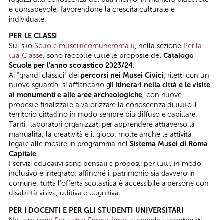
e consapevole, favorendone la crescita culturale e
individuale.
PER LE CLASSI
Sul sito
Scuole.museiincomuneroma.it
, nella sezione
Per la
tua Classe,
sono raccolte tutte le proposte del
Catalogo
Scuole per l’anno scolastico 2023/24
.
Ai “grandi classici” dei
percorsi nei Musei Civici
, riletti con un
nuovo sguardo, si affiancano gli
itinerari nella città e le visite
ai monumenti e alle aree archeologiche
, con nuove
proposte finalizzate a valorizzare la conoscenza di tutto il
territorio cittadino in modo sempre più diffuso e capillare.
Tanti i laboratori organizzati per apprendere attraverso la
manualità, la creatività e il gioco; molte anche le attività
legate alle mostre in programma nel
Sistema Musei di Roma
Capitale
.
I servizi educativi sono pensati e proposti per tutti, in modo
inclusivo e integrato: affinché il patrimonio sia davvero in
comune, tutta l’offerta scolastica è accessibile a persone con
disabilità visiva, uditiva e cognitiva.
PER I DOCENTI E PER GLI STUDENTI UNIVERSITARI
Nella sezione
Per la tua Formazione
, si accede ai contenuti