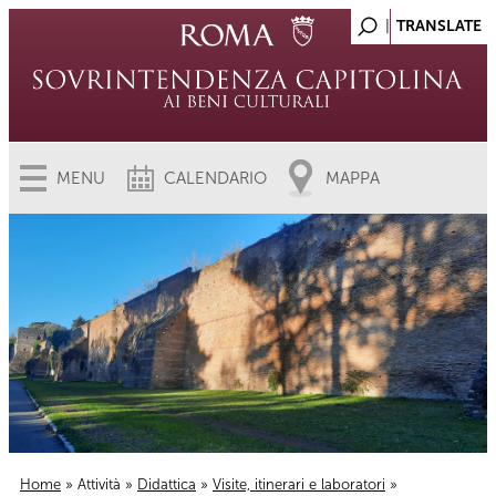
MENU
CALENDARIO
MAPPA
Home
»
Attività
»
Didattica
»
Visite, itinerari e laboratori
»