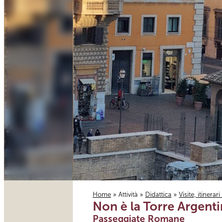
Home
»
Attività
»
Didattica
»
Visite, itinerar
Non è la Torre Argenti
Tu sei qui
Passeggiate Romane