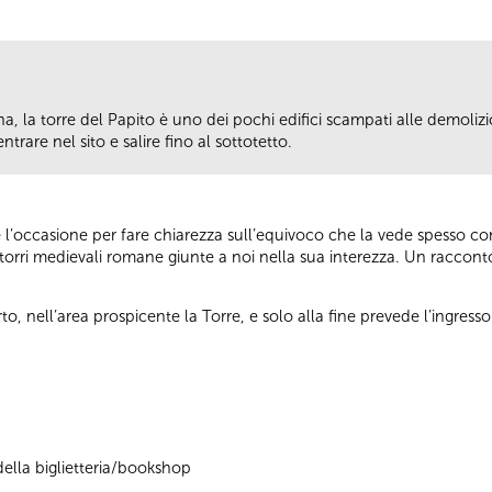
a, la torre del Papito è uno dei pochi edifici scampati alle demolizi
trare nel sito e salire fino al sottotetto.
sce l’occasione per fare chiarezza sull’equivoco che la vede spesso c
torri medievali romane giunte a noi nella sua interezza. Un racconto 
rto, nell’area prospicente la Torre, e solo alla fine prevede l’ingresso 
ella biglietteria/bookshop