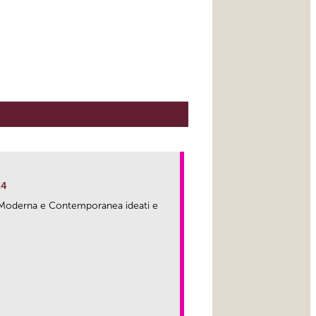
24
ma Moderna e Contemporanea ideati e
link