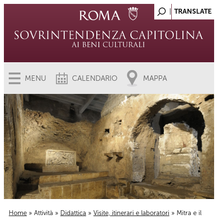
MENU
CALENDARIO
MAPPA
Home
»
Attività
»
Didattica
»
Visite, itinerari e laboratori
» Mitra e il