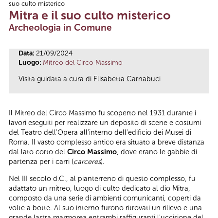
suo culto misterico
Tu sei qui
Mitra e il suo culto misterico
Archeologia in Comune
Data:
21/09/2024
Luogo:
Mitreo del Circo Massimo
Visita guidata a cura di Elisabetta Carnabuci
Il Mitreo del Circo Massimo fu scoperto nel 1931 durante i
lavori eseguiti per realizzare un deposito di scene e costumi
del Teatro dell'Opera all'interno dell'edificio dei Musei di
Roma. Il vasto complesso antico era situato a breve distanza
dal lato corto del
Circo Massimo
, dove erano le gabbie di
partenza per i carri (
carceres
).
Nel III secolo d.C., al pianterreno di questo complesso, fu
adattato un mitreo, luogo di culto dedicato al dio Mitra,
composto da una serie di ambienti comunicanti, coperti da
volte a botte. Al suo interno furono ritrovati un rilievo e una
grande lastra marmorea entrambi raffiguranti l'uccisione del