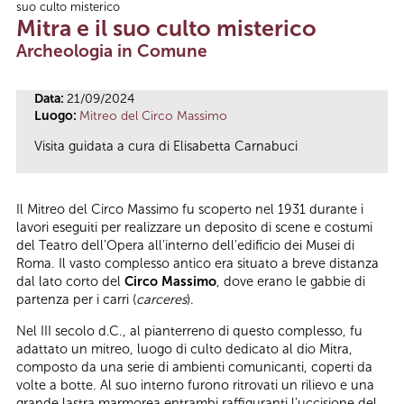
suo culto misterico
Tu sei qui
Mitra e il suo culto misterico
Archeologia in Comune
Data:
21/09/2024
Luogo:
Mitreo del Circo Massimo
Visita guidata a cura di Elisabetta Carnabuci
Il Mitreo del Circo Massimo fu scoperto nel 1931 durante i
lavori eseguiti per realizzare un deposito di scene e costumi
del Teatro dell'Opera all'interno dell'edificio dei Musei di
Roma. Il vasto complesso antico era situato a breve distanza
dal lato corto del
Circo Massimo
, dove erano le gabbie di
partenza per i carri (
carceres
).
Nel III secolo d.C., al pianterreno di questo complesso, fu
adattato un mitreo, luogo di culto dedicato al dio Mitra,
composto da una serie di ambienti comunicanti, coperti da
volte a botte. Al suo interno furono ritrovati un rilievo e una
grande lastra marmorea entrambi raffiguranti l'uccisione del