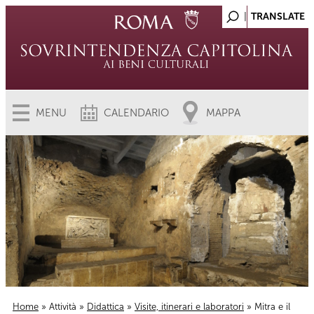
MENU
CALENDARIO
MAPPA
Home
»
Attività
»
Didattica
»
Visite, itinerari e laboratori
» Mitra e il