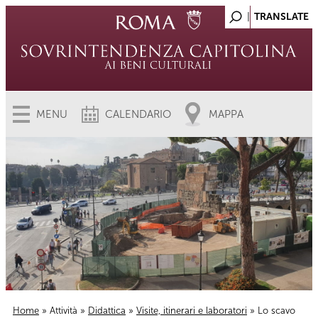
MENU
CALENDARIO
MAPPA
Home
»
Attività
»
Didattica
»
Visite, itinerari e laboratori
» Lo scavo