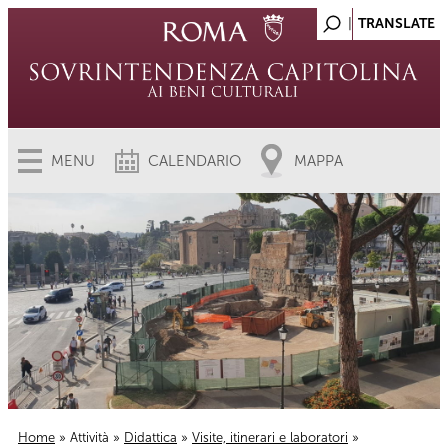
MENU
CALENDARIO
MAPPA
Home
»
Attività
»
Didattica
»
Visite, itinerari e laboratori
»