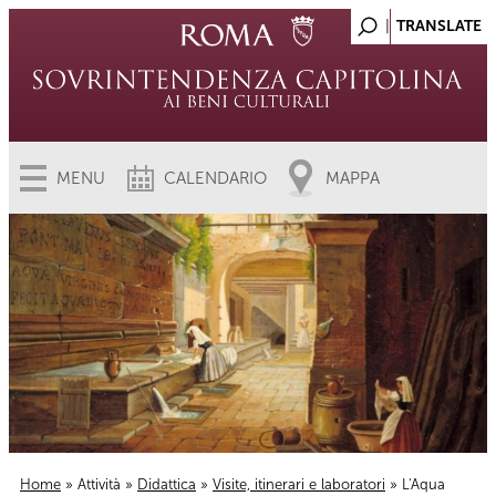
MENU
CALENDARIO
MAPPA
Home
»
Attività
»
Didattica
»
Visite, itinerari e laboratori
» L'Aqua