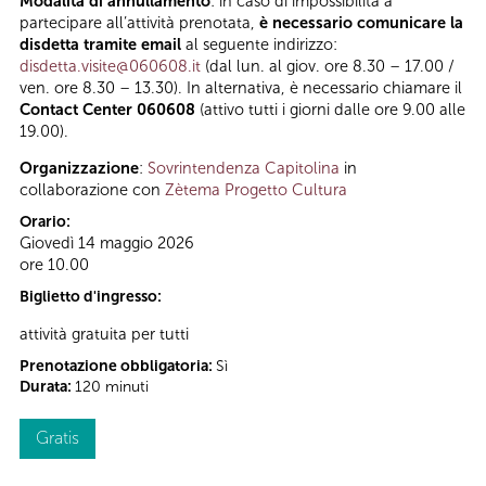
Modalità di annullamento
: in caso di impossibilità a
partecipare all’attività prenotata,
è necessario comunicare la
disdetta tramite email
al seguente indirizzo:
disdetta.visite@060608.it
(dal lun. al giov. ore 8.30 – 17.00 /
ven. ore 8.30 – 13.30). In alternativa, è necessario chiamare il
Contact Center 060608
(attivo tutti i giorni dalle ore 9.00 alle
19.00).
Organizzazione
:
Sovrintendenza Capitolina
in
collaborazione con
Zètema Progetto Cultura
Orario:
Giovedì 14 maggio 2026
ore 10.00
Biglietto d'ingresso:
attività gratuita per tutti
Prenotazione obbligatoria:
Sì
Durata:
120 minuti
Gratis