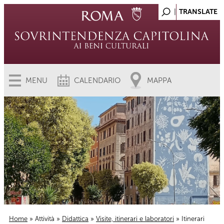
MENU
CALENDARIO
MAPPA
Home
»
Attività
»
Didattica
»
Visite, itinerari e laboratori
» Itinerari