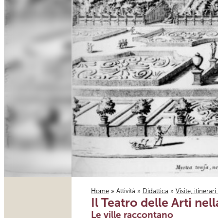
Home
»
Attività
»
Didattica
»
Visite, itinerar
Il Teatro delle Arti nel
Tu sei qui
Le ville raccontano