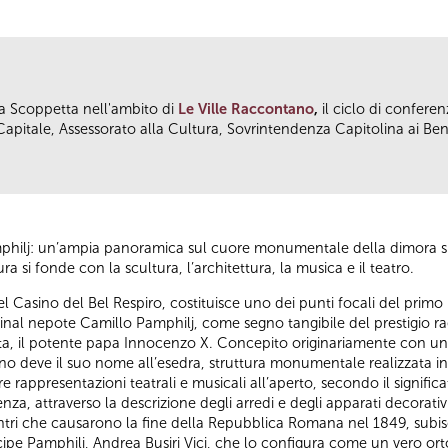
da Scoppetta nell'ambito di
Le Ville Raccontano
,
il ciclo di conferen
pitale, Assessorato alla Cultura, Sovrintendenza Capitolina ai Beni
Pamphilj: un’ampia panoramica sul cuore monumentale della dimora 
ra si fonde con la scultura, l’architettura, la musica e il teatro.
del Casino del Bel Respiro, costituisce uno dei punti focali del primo 
inal nepote Camillo Pamphilj, come segno tangibile del prestigio ra
ista, il potente papa Innocenzo X. Concepito originariamente con un
rdino deve il suo nome all’esedra, struttura monumentale realizzata 
 rappresentazioni teatrali e musicali all’aperto, secondo il significa
za, attraverso la descrizione degli arredi e degli apparati decorativi
ontri che causarono la fine della Repubblica Romana nel 1849, subi
incipe Pamphilj, Andrea Busiri Vici, che lo configura come un vero o