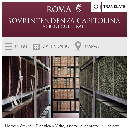
MENU
CALENDARIO
MAPPA
Home
»
Attività
»
Didattica
»
Visite, itinerari e laboratori
» Il salotto