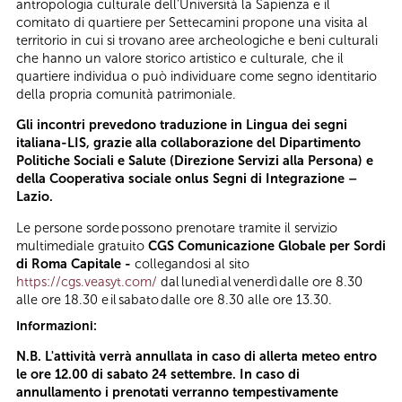
antropologia culturale dell’Università la Sapienza e il
comitato di quartiere per Settecamini propone una visita al
territorio in cui si trovano aree archeologiche e beni culturali
che hanno un valore storico artistico e culturale, che il
quartiere individua o può individuare come segno identitario
della propria comunità patrimoniale.
Gli incontri prevedono traduzione in Lingua dei segni
italiana-
LIS
, grazie alla collaborazione del Dipartimento
Politiche Sociali e Salute (Direzione Servizi alla Persona) e
della Cooperativa sociale onlus Segni di Integrazione –
Lazio.
Le persone sorde possono prenotare tramite il servizio
multimediale gratuito
CGS Comunicazione Globale per Sordi
di Roma Capitale -
collegandosi al sito
https://cgs.veasyt.com/
dal lunedì al venerdì dalle ore 8.30
alle ore 18.30 e il sabato dalle ore 8.30 alle ore 13.30.
Informazioni:
N.B. L'attività verrà annullata in caso di allerta meteo entro
le ore 12.00 di sabato 24 settembre. In caso di
annullamento i prenotati verranno tempestivamente