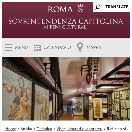
MENU
CALENDARIO
MAPPA
Home
»
Attività
»
Didattica
»
Visite, itinerari e laboratori
» Il Museo si