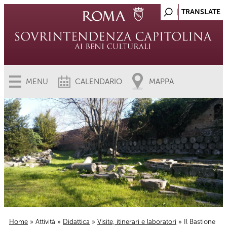
MENU
CALENDARIO
MAPPA
Home
»
Attività
»
Didattica
»
Visite, itinerari e laboratori
» Il Bastione