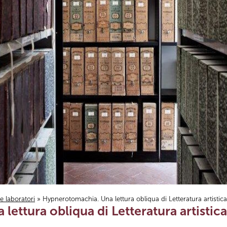
i e laboratori
» Hypnerotomachia. Una lettura obliqua di Letteratura artistica
ettura obliqua di Letteratura artistica