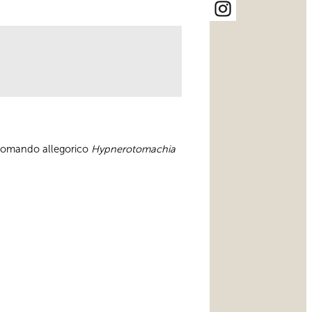
 romando allegorico
Hypnerotomachia