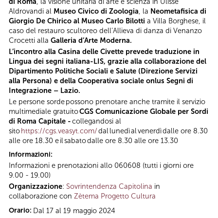
di Roma
, la visione unitaria di arte e scienza in Ulisse
Aldrovandi al
Museo Civico di Zoologia
, la
Neometafisica di
Giorgio De Chirico al Museo Carlo Bilotti
a Villa Borghese, il
caso del restauro scultoreo dell’Allieva di danza di Venanzo
Crocetti alla
Galleria d’Arte Moderna.
L’incontro alla Casina delle Civette prevede traduzione in
Lingua dei segni italiana-LIS, grazie alla collaborazione del
Dipartimento Politiche Sociali e Salute (Direzione Servizi
alla Persona) e della Cooperativa sociale onlus Segni di
Integrazione – Lazio.
Le persone sorde possono prenotare anche tramite il servizio
multimediale gratuito
CGS Comunicazione Globale per Sordi
di Roma Capitale -
collegandosi al
sito
https://cgs.veasyt.com/
dal lunedì al venerdì dalle ore 8.30
alle ore 18.30 e il sabato dalle ore 8.30 alle ore 13.30
Informazioni:
Informazioni e prenotazioni allo 060608 (tutti i giorni ore
9.00 - 19.00)
Organizzazione
:
Sovrintendenza Capitolina
in
collaborazione con
Zètema Progetto Cultura
Orario:
Dal 17 al 19 maggio 2024