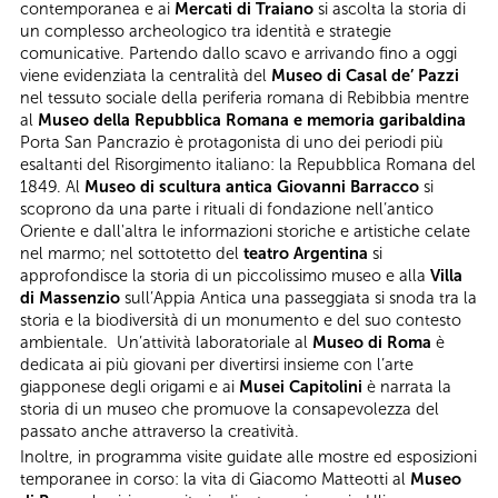
contemporanea e ai
Mercati di Traiano
si ascolta la storia di
un complesso archeologico tra identità e strategie
comunicative. Partendo dallo scavo e arrivando fino a oggi
viene evidenziata la centralità del
Museo di Casal de’ Pazzi
nel tessuto sociale della periferia romana di Rebibbia mentre
al
Museo della Repubblica Romana e memoria garibaldina
Porta San Pancrazio è protagonista di uno dei periodi più
esaltanti del Risorgimento italiano: la Repubblica Romana del
1849. Al
Museo di scultura antica Giovanni Barracco
si
scoprono da una parte i rituali di fondazione nell’antico
Oriente e dall'altra le informazioni storiche e artistiche celate
nel marmo; nel sottotetto del
teatro Argentina
si
approfondisce la storia di un piccolissimo museo e alla
Villa
di Massenzio
sull’Appia Antica una passeggiata si snoda tra la
storia e la biodiversità di un monumento e del suo contesto
ambientale. Un’attività laboratoriale al
Museo di Roma
è
dedicata ai più giovani per divertirsi insieme con l’arte
giapponese degli origami e ai
Musei Capitolini
è narrata la
storia di un museo che promuove la consapevolezza del
passato anche attraverso la creatività.
Inoltre, in programma visite guidate alle mostre ed esposizioni
temporanee in corso: la vita di Giacomo Matteotti al
Museo