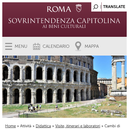
MENU
CALENDARIO
MAPPA
Home
»
Attività
»
Didattica
»
Visite, itinerari e laboratori
» Cambi di