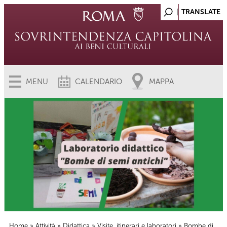
MENU
CALENDARIO
MAPPA
Home
»
Attività
»
Didattica
»
Visite, itinerari e laboratori
» Bombe di