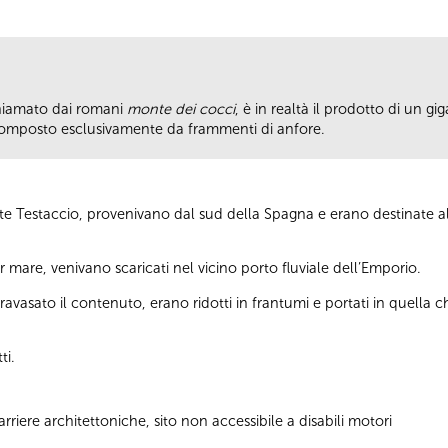
chiamato dai romani
monte dei cocci
, è in realtà il prodotto di un 
C., composto esclusivamente da frammenti di anfore.
nte Testaccio, provenivano dal sud della Spagna e erano destinate al
r mare, venivano scaricati nel vicino porto fluviale dell’Emporio.
travasato il contenuto, erano ridotti in frantumi e portati in quella c
ti.
riere architettoniche, sito non accessibile a disabili motori