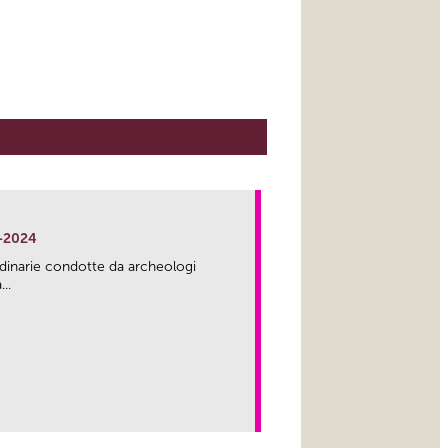
-2024
rdinarie condotte da archeologi
..
link