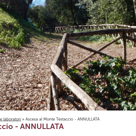
i e laboratori
» Ascesa al Monte Testaccio - ANNULLATA
accio - ANNULLATA