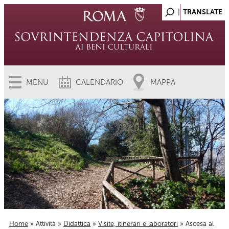
MENU
CALENDARIO
MAPPA
Home
»
Attività
»
Didattica
»
Visite, itinerari e laboratori
» Ascesa al